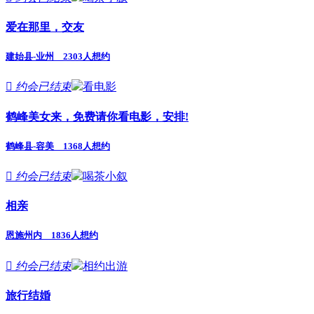
爱在那里，交友
建始县-业州
2303
人想约

约会已结束
看电影
鹤峰美女来，免费请你看电影，安排!
鹤峰县-容美
1368
人想约

约会已结束
喝茶小叙
相亲
恩施州内
1836
人想约

约会已结束
相约出游
旅行结婚