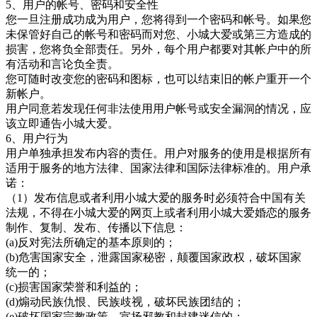
5、用户的帐号、密码和安全性
您一旦注册成功成为用户，您将得到一个密码和帐号。如果您
未保管好自己的帐号和密码而对您、小城大爱或第三方造成的
损害，您将负全部责任。另外，每个用户都要对其帐户中的所
有活动和言论负全责。
您可随时改变您的密码和图标，也可以结束旧的帐户重开一个
新帐户。
用户同意若发现任何非法使用用户帐号或安全漏洞的情况，应
该立即通告小城大爱。
6、用户行为
用户单独承担发布内容的责任。用户对服务的使用是根据所有
适用于服务的地方法律、国家法律和国际法律标准的。用户承
诺：
（1）发布信息或者利用小城大爱的服务时必须符合中国有关
法规，不得在小城大爱的网页上或者利用
小城大爱婚恋
的服务
制作、复制、发布、传播以下信息：
(a)反对宪法所确定的基本原则的；
(b)危害国家安全，泄露国家秘密，颠覆国家政权，破坏国家
统一的；
(c)损害国家荣誉和利益的；
(d)煽动民族仇恨、民族歧视，破坏民族团结的；
(e)破坏国家宗教政策，宣扬邪教和封建迷信的；