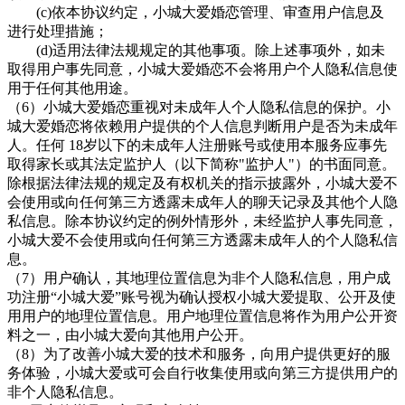
(c)依本协议约定，
小城大爱婚恋
管理、审查用户信息及
进行处理措施；
(d)适用法律法规规定的其他事项。除上述事项外，如未
取得用户事先同意，
小城大爱婚恋
不会将用户个人隐私信息使
用于任何其他用途。
（6）
小城大爱婚恋
重视对未成年人个人隐私信息的保护。
小
城大爱婚恋
将依赖用户提供的个人信息判断用户是否为未成年
人。任何 18岁以下的未成年人注册账号或使用本服务应事先
取得家长或其法定监护人（以下简称"监护人"）的书面同意。
除根据法律法规的规定及有权机关的指示披露外，小城大爱不
会使用或向任何第三方透露未成年人的聊天记录及其他个人隐
私信息。除本协议约定的例外情形外，未经监护人事先同意，
小城大爱不会使用或向任何第三方透露未成年人的个人隐私信
息。
（7）用户确认，其地理位置信息为非个人隐私信息，用户成
功注册“小城大爱”账号视为确认授权小城大爱提取、公开及使
用用户的地理位置信息。用户地理位置信息将作为用户公开资
料之一，由小城大爱向其他用户公开。
（8）为了改善小城大爱的技术和服务，向用户提供更好的服
务体验，小城大爱或可会自行收集使用或向第三方提供用户的
非个人隐私信息。