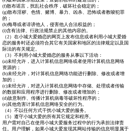
(f)散布谣言，扰乱社会秩序，破坏社会稳定的；
(g)散布淫秽、色情、赌博、暴力、凶杀、恐怖或者教唆犯罪
的；
(h)侮辱或者诽谤他人，侵害他人合法权益的；
(i)含有法律、行政法规禁止的其他内容的。
（2）在
小城大爱婚恋
的网页上发布信息或者利用
小城大爱婚
恋
的服务时还必须符合其它有关国家和地区的法律规定以及国
际法的有关规定。
（3）不利用
小城大爱婚恋
的服务从事以下活动：
(a)未经允许，进入计算机信息网络或者使用计算机信息网络
资源的；
(b)未经允许，对计算机信息网络功能进行删除、修改或者增
加的；
(c)未经允许，对进入计算机信息网络中存储、处理或者传输
的数据和应用程序进行删除、修改或者增加的；
(d)故意制作、传播计算机病毒等破坏性程序的；
(e)其他危害计算机信息网络安全的行为。
（4）不以任何方式干扰小城大爱的服务。
（5）遵守小城大爱的所有其它规定和程序。
用户需对自己在使用小城大爱服务过程中的行为承担法律责
任。用户理解，如果小城大爱发现其网站传输的信息明显属于