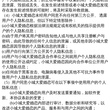
息泄露、毁损或丢失。在发生前述情形或者
小城大爱婚恋
发现
存在发生前述情形的可能时，将及时采取补救措施。
（4）
小城大爱婚恋
未经用户同意不向任何第三方公开、 透露
用户个人隐私信息。但以下特定情形除外：
(a)
小城大爱婚恋
根据法律法规规定或有权机关的指示提供用
户的个人隐私信息；
(b)由于用户将其用户密码告知他人或与他人共享注册帐户与
密码，由此导致的任何个人信息的泄漏，或其他非因
小城大爱
婚恋
原因导致的个人隐私信息的泄露；
(c)用户自行向第三方公开其个人隐私信息；
(d)用户与
小城大爱婚恋
及合作单位之间就用户个人隐私信息
的使用公开达成约定，
小城大爱婚恋
因此向合作单位公开用户
个人隐私信息；
(e)任何由于黑客攻击、电脑病毒侵入及其他不可抗力事件导
致用户个人隐私信息的泄露。
（5）用户同意
小城大爱婚恋
可在以下事项中使用用户的个人
隐私信息：
(a)
小城大爱婚恋
向用户及时发送重要通知，如软件更
新、本协议条款的变更；
(b)
小城大爱婚恋
内部进行审计、数据分析和研究等，以
改进
小城大爱婚恋
的产品、服务和与用户之间的沟通；