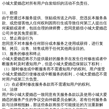
小城大爱婚恋
对所有用户自发组织的活动不负责任。
11、赔偿
由于您通过本服务提供、张贴或传送之内容、您违反本服务条
款、或您侵害他人任何权利因而衍生或导致任何第三人提出任
何索赔或请求，包括合理的律师费，您同意赔偿
小城大爱婚恋
公司并使其免受损害。
12、禁止商业行为
您同意不对本服务任何部分或本服务之使用或获得，进行复
制、拷贝、出售、转售或用于任何其他商业目的。
13、服务的修改和终止
小城大爱婚恋
将尽力提供最好的服务并在发生任何修改或者中
断服务时及时通知用户，但是
小城大爱婚恋
保留以下权利：
（1）随时修改或中断服务而不需通知用户的权利。用户接受
小城大爱婚恋
行使修改或中断服务的权利，
小城大爱婚恋
不需
对用户或第三方负责。
（2）在必要时修改服务条款而不需通知用户的权利。
14、法律
用户和
小城大爱婚恋
一致同意有关服务条款以及使用
小城大爱
婚恋
的服务产生的争议交由仲裁委员会解决。若有任何服务条
款与法律相抵触，那这些条款将按尽可能接近的方法重新解