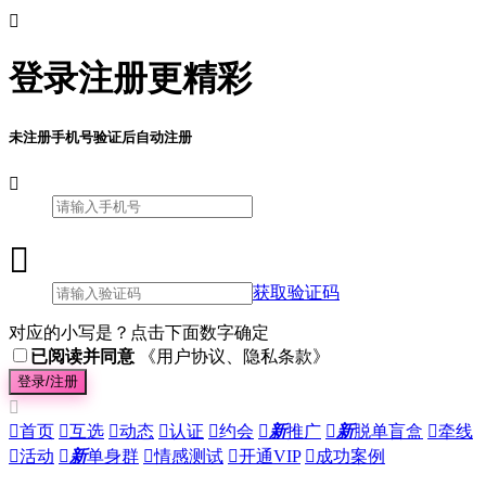

登录注册更精彩
未注册手机号验证后自动注册


获取验证码
对应的小写是？点击下面数字确定
已阅读并同意
《用户协议、隐私条款》
登录/注册


首页

互选

动态

认证

约会

新
推广

新
脱单盲盒

牵线

活动

新
单身群

情感测试

开通VIP

成功案例