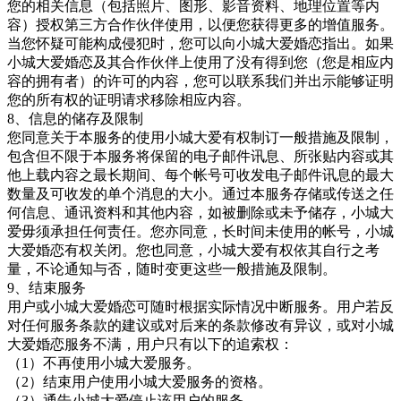
您的相关信息（包括照片、图形、影音资料、地理位置等内
容）授权第三方合作伙伴使用，以便您获得更多的增值服务。
当您怀疑可能构成侵犯时，您可以向
小城大爱婚恋
指出。如果
小城大爱婚恋
及其合作伙伴上使用了没有得到您（您是相应内
容的拥有者）的许可的内容，您可以联系我们并出示能够证明
您的所有权的证明请求移除相应内容。
8、信息的储存及限制
您同意关于本服务的使用小城大爱有权制订一般措施及限制，
包含但不限于本服务将保留的电子邮件讯息、所张贴内容或其
他上载内容之最长期间、每个帐号可收发电子邮件讯息的最大
数量及可收发的单个消息的大小。通过本服务存储或传送之任
何信息、通讯资料和其他内容，如被删除或未予储存，小城大
爱毋须承担任何责任。您亦同意，长时间未使用的帐号，
小城
大爱婚恋
有权关闭。您也同意，小城大爱有权依其自行之考
量，不论通知与否，随时变更这些一般措施及限制。
9、结束服务
用户或
小城大爱婚恋
可随时根据实际情况中断服务。用户若反
对任何服务条款的建议或对后来的条款修改有异议，或对
小城
大爱婚恋
服务不满，用户只有以下的追索权：
（1）不再使用小城大爱服务。
（2）结束用户使用小城大爱服务的资格。
（3）通告小城大爱停止该用户的服务。