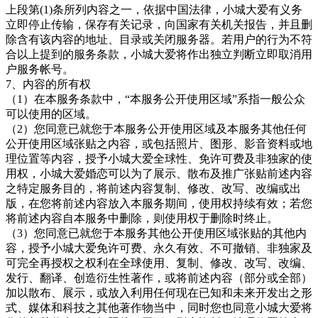
上段第(1)条所列内容之一，依据中国法律，小城大爱有义务
立即停止传输，保存有关记录，向国家有关机关报告，并且删
除含有该内容的地址、目录或关闭服务器。若用户的行为不符
合以上提到的服务条款，小城大爱将作出独立判断立即取消用
户服务帐号。
7、内容的所有权
（1）在本服务条款中，“本服务公开使用区域”系指一般公众
可以使用的区域。
（2）您同意已就您于本服务公开使用区域及本服务其他任何
公开使用区域张贴之内容，或包括照片、图形、影音资料或地
理位置等内容，授予小城大爱全球性、免许可费及非独家的使
用权，
小城大爱婚恋
可以为了展示、散布及推广张贴前述内容
之特定服务目的，将前述内容复制、修改、改写、改编或出
版，在您将前述内容放入本服务期间，使用权持续有效；若您
将前述内容自本服务中删除，则使用权于删除时终止。
（3）您同意已就您于本服务其他公开使用区域张贴的其他内
容，授予小城大爱免许可费、永久有效、不可撤销、非独家及
可完全再授权之权利在全球使用、复制、修改、改写、改编、
发行、翻译、创造衍生性著作，或将前述内容（部分或全部）
加以散布、展示，或放入利用任何现在已知和未来开发出之形
式、媒体和科技之其他著作物当中，同时您也同意小城大爱将