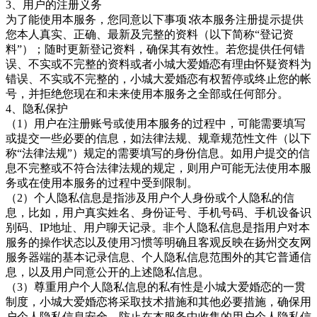
3、用户的注册义务
为了能使用本服务，您同意以下事项∶依本服务注册提示提供
您本人真实、正确、最新及完整的资料（以下简称“登记资
料”）；随时更新登记资料，确保其有效性。若您提供任何错
误、不实或不完整的资料或者
小城大爱婚恋
有理由怀疑资料为
错误、不实或不完整的，
小城大爱婚恋
有权暂停或终止您的帐
号，并拒绝您现在和未来使用本服务之全部或任何部分。
4、隐私保护
（1）用户在注册账号或使用本服务的过程中，可能需要填写
或提交一些必要的信息，如法律法规、规章规范性文件（以下
称“法律法规”）规定的需要填写的身份信息。如用户提交的信
息不完整或不符合法律法规的规定，则用户可能无法使用本服
务或在使用本服务的过程中受到限制。
（2）个人隐私信息是指涉及用户个人身份或个人隐私的信
息，比如，用户真实姓名、身份证号、手机号码、手机设备识
别码、IP地址、用户聊天记录。非个人隐私信息是指用户对本
服务的操作状态以及使用习惯等明确且客观反映在扬州交友网
服务器端的基本记录信息、个人隐私信息范围外的其它普通信
息，以及用户同意公开的上述隐私信息。
（3）尊重用户个人隐私信息的私有性是
小城大爱婚恋
的一贯
制度，
小城大爱婚恋
将采取技术措施和其他必要措施，确保用
户个人隐私信息安全，防止在本服务中收集的用户个人隐私信