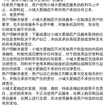
结束用户服务后，用户使用
小城大爱婚恋
服务的权利马上中
止。从那时起，
小城大爱婚恋
不再对用户承担任何义务。
10、免责声明
用户理解并接受：
小城大爱婚恋
不担保服务一定能满足用户的
要求，也不担保服务不会受中断，对服务的及时性、安全性、
出错发生都不作担保。
用户理解并接受：下载或通过
小城大爱婚恋
产品服务取得的任
何信息资料取决于用户自己，并由其承担系统受损或资料丢失
的所有风险和责任。
用户理解并接受：
小城大爱婚恋
不对其他用户所提供的内容的
准确性、时效性或完整性作任何保证，对于因使用这些资料或
无法使用这些资料而导致的任何损害，
小城大爱婚恋
无须承担
法律责任。同时对于使用本网站链接的其他网站或网页而引起
的任何损害，
小城大爱婚恋
不承担任何法律责任。
用户理解并接受：用户以自己的独立判断从事与交友相关的行
为，并独立承担可能产生的责任，
小城大爱婚恋
不承担任何法
律责任。
小城大爱婚恋
对直接、间接、偶然、特殊及继起的损害不负责
任，这些损害来自：不正当使用产品服务，在网上购买商品或
类似服务，在网上进行交易，非法使用服务或用户传送的信息
有所变动。